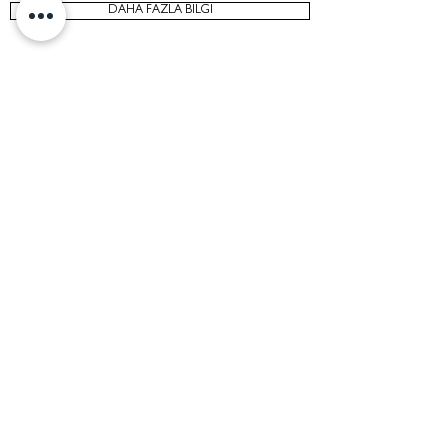
DAHA FAZLA BİLGİ
ONLINE DANIŞMANLIK
Bir stil danışmanına ihtiyacınız var ama çok